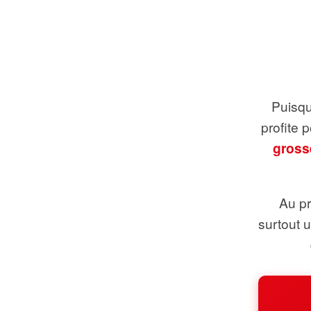
Puisque
profite 
gross
Au pr
surtout 