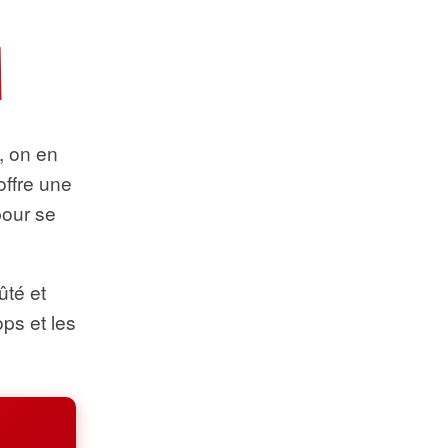
t, on en
offre une
pour se
ûté et
ops et les
.