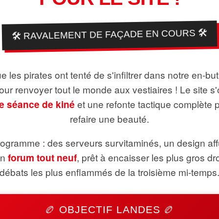
🛠️ RAVALEMENT DE FAÇADE EN COURS 🛠️
 les pirates ont tenté de s'infiltrer dans notre en-bu
pour renvoyer tout le monde aux vestiaires ! Le site s'
e séance de kiné
et une refonte tactique complète 
refaire une beauté.
ogramme : des serveurs survitaminés, un design aff
un
forum tout neuf
, prêt à encaisser les plus gros dr
débats les plus enflammés de la troisième mi-temps
🏉 OBJECTIF LANDES 🏉