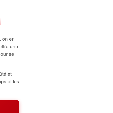
t, on en
offre une
pour se
ûté et
ops et les
.