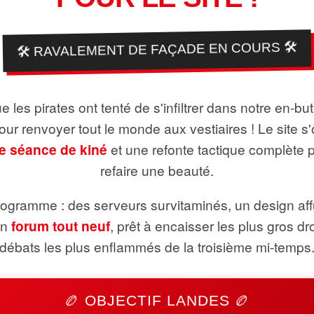
🛠️ RAVALEMENT DE FAÇADE EN COURS 🛠️
 les pirates ont tenté de s'infiltrer dans notre en-bu
pour renvoyer tout le monde aux vestiaires ! Le site s'
e séance de kiné
et une refonte tactique complète 
refaire une beauté.
ogramme : des serveurs survitaminés, un design aff
un
forum tout neuf
, prêt à encaisser les plus gros dr
débats les plus enflammés de la troisième mi-temps
🏉 OBJECTIF LANDES 🏉