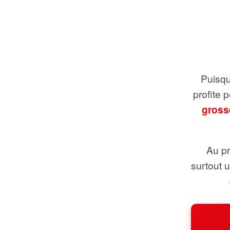
Puisque
profite 
gross
Au pr
surtout 