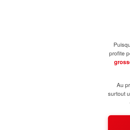
Puisque
profite 
gross
Au pr
surtout 