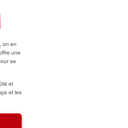
t, on en
offre une
pour se
ûté et
ops et les
.