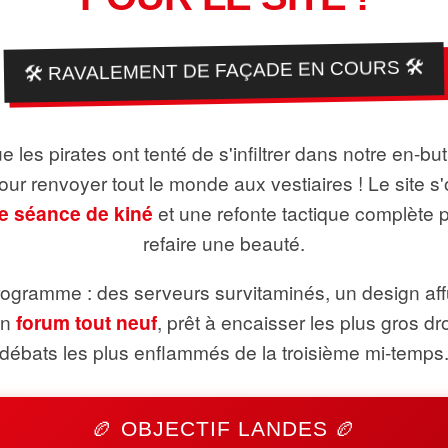
🛠️ RAVALEMENT DE FAÇADE EN COURS 🛠️
 les pirates ont tenté de s'infiltrer dans notre en-bu
pour renvoyer tout le monde aux vestiaires ! Le site s'
e séance de kiné
et une refonte tactique complète 
refaire une beauté.
ogramme : des serveurs survitaminés, un design aff
un
forum tout neuf
, prêt à encaisser les plus gros dr
débats les plus enflammés de la troisième mi-temps
🏉 OBJECTIF LANDES 🏉