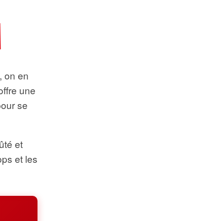
t, on en
offre une
pour se
ûté et
ops et les
.