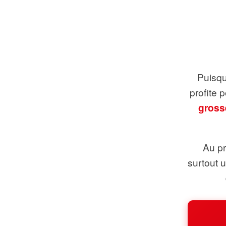
Puisque
profite 
gross
Au pr
surtout 