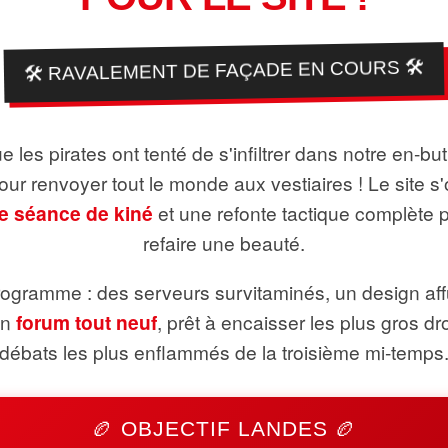
🛠️ RAVALEMENT DE FAÇADE EN COURS 🛠️
 les pirates ont tenté de s'infiltrer dans notre en-bu
pour renvoyer tout le monde aux vestiaires ! Le site s'
e séance de kiné
et une refonte tactique complète 
refaire une beauté.
ogramme : des serveurs survitaminés, un design aff
un
forum tout neuf
, prêt à encaisser les plus gros dr
débats les plus enflammés de la troisième mi-temps
🏉 OBJECTIF LANDES 🏉